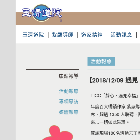
玉清道院
紫嚴導師
道家精神
活動訊息
活動報導
焦點報導
【2018/12/09 
活動報導
TICC「靜心，遇見幸福」
專欄專訪
年度百大暢銷作家 紫嚴導師
媒體報導
席，超過 1350 人聆
來…一切如此璀璨。
感謝現場180名活動志