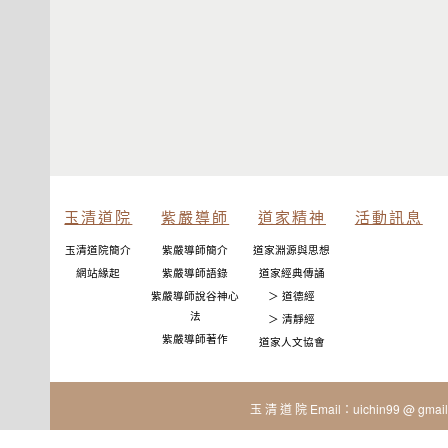
玉清道院
紫嚴導師
道家精神
活動訊息
玉清道院簡介
紫嚴導師簡介
道家淵源與思想
網站緣起
紫嚴導師語錄
道家經典傳誦
紫嚴導師說谷神心
＞ 道德經
法
＞ 清靜經
紫嚴導師著作
道家人文協會
玉 清 道 院 Email：uichin99 @ gmail