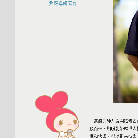
紫嚴導師著作
紫嚴導師
九歲開始修習
願而來，期盼能帶領世人
悅和快樂，得以離苦得樂