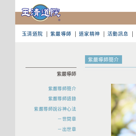
玉清道院
紫嚴導師
道家精神
活動訊息
紫嚴導師簡介
紫嚴導師
紫嚴導師簡介
紫嚴導師語錄
紫嚴導師說谷神心法
－世間章
－出世章