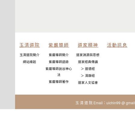
玉清道院
紫嚴導師
道家精神
活動訊息
玉清道院簡介
紫嚴導師簡介
道家淵源與思想
網站緣起
紫嚴導師語錄
道家經典傳誦
紫嚴導師說谷神心
＞ 道德經
法
＞ 清靜經
紫嚴導師著作
道家人文協會
玉 清 道 院 Email：uichin99 @ gmail