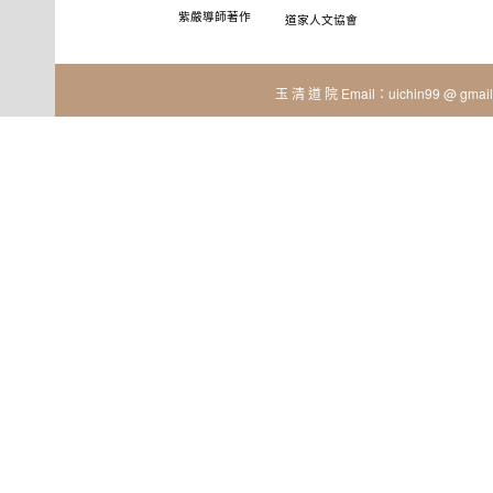
紫嚴導師著作
道家人文協會
玉 清 道 院 Email：uichin99 @ gmail