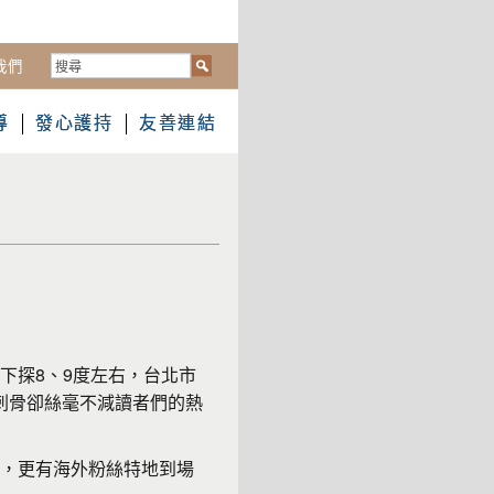
搜
我們
尋...
導
發心護持
友善連結
溫下探8、9度左右，台北市
刺骨卻絲毫不減讀者們的熱
友，更有海外粉絲特地到場