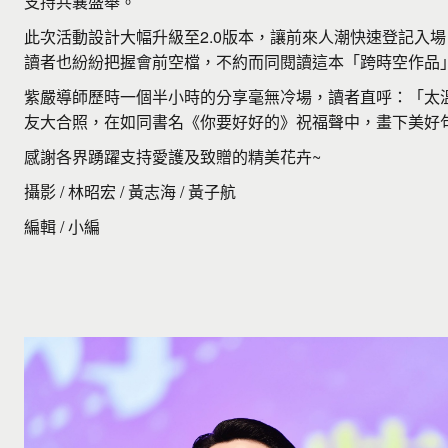
支持共襄盛舉。
此次活動設計大幅升級至2.0版本，讓前來人潮快速登記入
讀者也紛紛把握會前空檔，不約而同閱讀這本「跨時空作品
紫嚴導師歷時一個半小時的分享毫無冷場，讀者直呼：「太
友大合照，在如同書名《你要好好的》祝福聲中，畫下美好
感謝各界踴躍支持愛護及致贈的精美花卉~
攝影 / 林昭宏 / 黃志海 / 黃子航
編輯 / 小編