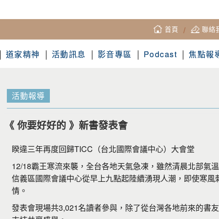
首頁
/
聯絡
道家精神
活動訊息
影音專區
Podcast
焦點報
活動報導
《 你要好好的 》新書發表會
睽違三年再度回歸TICC（台北國際會議中心）大會堂
12/18霸王寒流來襲，全台各地天氣急凍，雖然清晨北部氣
信義區國際會議中心從早上九點起陸續湧現人潮，即使寒風
情。
發表會現場共3,021名讀者參與，除了從台灣各地前來的書