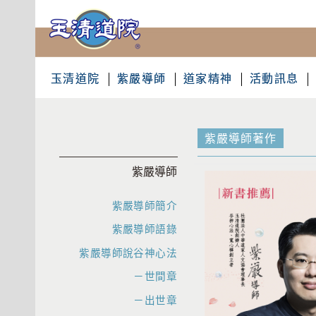
玉清道院
紫嚴導師
道家精神
活動訊息
紫嚴導師著作
紫嚴導師
紫嚴導師簡介
紫嚴導師語錄
紫嚴導師說谷神心法
－世間章
－出世章