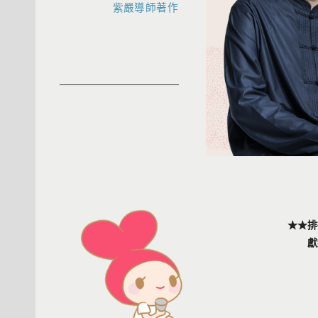
紫嚴導師著作
★★排
獻