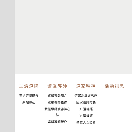
玉清道院
紫嚴導師
道家精神
活動訊息
玉清道院簡介
紫嚴導師簡介
道家淵源與思想
網站緣起
紫嚴導師語錄
道家經典傳誦
紫嚴導師說谷神心
＞ 道德經
法
＞ 清靜經
紫嚴導師著作
道家人文協會