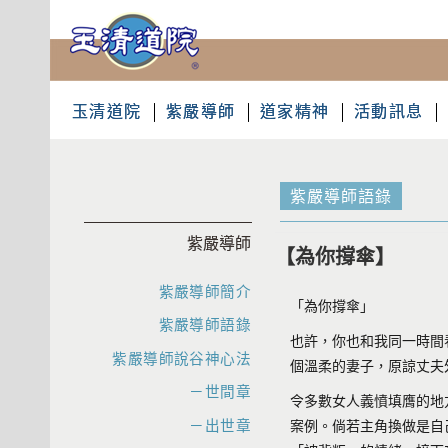
玉清道院
紫嚴導師
道家精神
活動訊息
紫嚴導師語錄
紫嚴導師
【為你撐傘】
紫嚴導師簡介
「為你撐傘」
紫嚴導師語錄
也許，你也和我同一時間
紫嚴導師說谷神心法
個溫柔的妻子，原諒丈夫
－世間章
令多數女人義憤填膺的地
－出世章
案例。倘若主角換做是自