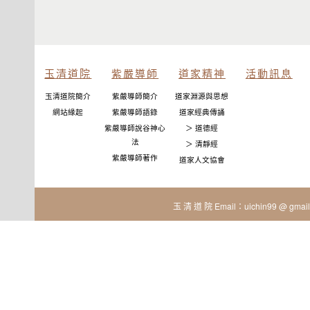
玉清道院
紫嚴導師
道家精神
活動訊息
玉清道院簡介
紫嚴導師簡介
道家淵源與思想
網站緣起
紫嚴導師語錄
道家經典傳誦
紫嚴導師說谷神心
＞ 道德經
法
＞ 清靜經
紫嚴導師著作
道家人文協會
玉 清 道 院 Email：uichin99 @ gmail