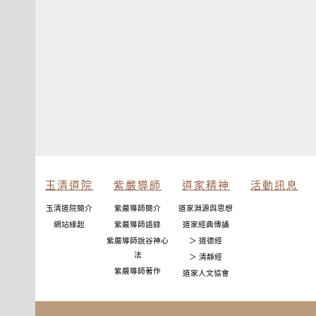
玉清道院
紫嚴導師
道家精神
活動訊息
玉清道院簡介
紫嚴導師簡介
道家淵源與思想
網站緣起
紫嚴導師語錄
道家經典傳誦
紫嚴導師說谷神心
＞ 道德經
法
＞ 清靜經
紫嚴導師著作
道家人文協會