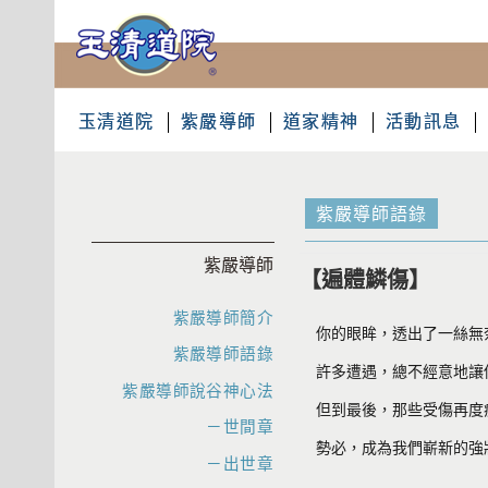
玉清道院
紫嚴導師
道家精神
活動訊息
紫嚴導師語錄
紫嚴導師
【遍體鱗傷】
紫嚴導師簡介
你的眼眸，透出了一絲無
紫嚴導師語錄
許多遭遇，總不經意地讓
紫嚴導師說谷神心法
但到最後，那些受傷再度
－世間章
勢必，成為我們嶄新的強
－出世章