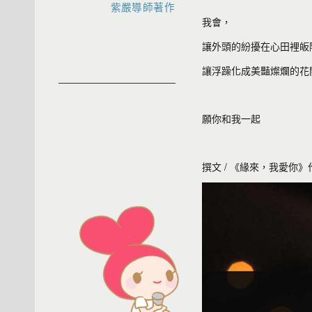
紫嚴導師著作
我會，
讓外頭的紛擾在心田裡皈
讓浮躁化成美豔燦爛的花
願你和我一起
撰文 / 《緣來，我愛你》