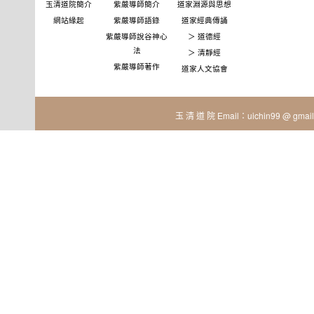
玉清道院簡介
紫嚴導師簡介
道家淵源與思想
網站緣起
紫嚴導師語錄
道家經典傳誦
紫嚴導師說谷神心
＞ 道德經
法
＞ 清靜經
紫嚴導師著作
道家人文協會
玉 清 道 院 Email：uichin99 @ gmail