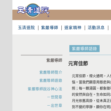
玉清道院
紫嚴導師
道家精神
活動訊息
紫嚴導師語錄
紫嚴導師
元宵佳節
紫嚴導師簡介
元宵佳節，燈火通明，人
紫嚴導師語錄
惱。當我們願意用慈悲與
照；每一顆湯圓，都象徵
紫嚴導師說谷神心法
的安然與自在。生命如同
－世間章
月光依舊高掛，從未真正
－出世章
到不變的寧靜。願你在明