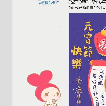
受當下的溫暖；願你心燈
紫嚴導師著作
的》作者 紫嚴圖 / 公益大使