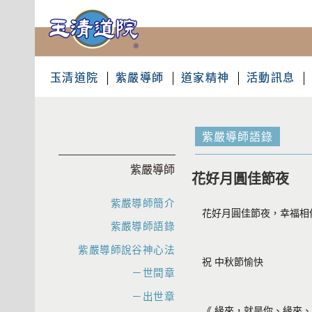
玉清道院
紫嚴導師
道家精神
活動訊息
紫嚴導師語錄
紫嚴導師
花好月圓佳節夜
紫嚴導師簡介
花好月圓佳節夜，幸福相
紫嚴導師語錄
紫嚴導師說谷神心法
祝 中秋節愉快
－世間章
－出世章
《 緣來，就是你、緣來、