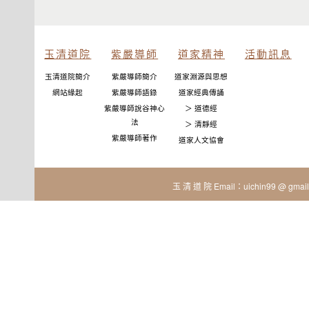
玉清道院
紫嚴導師
道家精神
活動訊息
玉清道院簡介
紫嚴導師簡介
道家淵源與思想
網站緣起
紫嚴導師語錄
道家經典傳誦
紫嚴導師說谷神心
＞ 道德經
法
＞ 清靜經
紫嚴導師著作
道家人文協會
玉 清 道 院 Email：uichin99 @ gmail