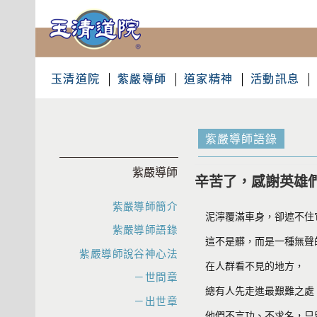
玉清道院
紫嚴導師
道家精神
活動訊息
紫嚴導師語錄
紫嚴導師
辛苦了，感謝英雄
紫嚴導師簡介
泥濘覆滿車身，卻遮不住
紫嚴導師語錄
這不是髒，而是一種無聲
紫嚴導師說谷神心法
在人群看不見的地方，
－世間章
總有人先走進最艱難之處
－出世章
他們不言功、不求名，只