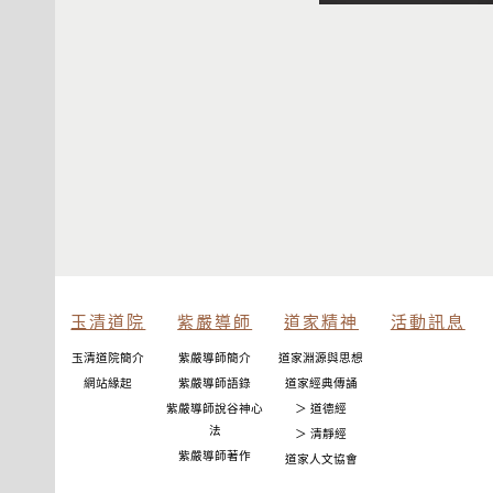
玉清道院
紫嚴導師
道家精神
活動訊息
玉清道院簡介
紫嚴導師簡介
道家淵源與思想
網站緣起
紫嚴導師語錄
道家經典傳誦
紫嚴導師說谷神心
＞ 道德經
法
＞ 清靜經
紫嚴導師著作
道家人文協會