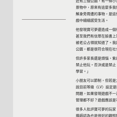
近有三個公園，有一條小
景物中，原來有這麼多我
解身旁周遭的事物，是這
戲中細細感受生活。
他發現寶可夢還造成一個
甚至我們有信眾在臉書上
被老公占領就知道了。我
公園，都是很符合現在社
但許多家長還是煩惱，紫
禁止他玩。否決或是禁止
學習。」
小朋友可以節制，但若是
說目前等級〈LV〉設定
問題，如果發現遊戲不一
管理都不好？遊戲應該是
很多人批評寶可夢的玩家
導師認為也是很好的觀照