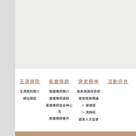
玉清道院
紫嚴導師
道家精神
活動訊息
玉清道院簡介
紫嚴導師簡介
道家淵源與思想
網站緣起
紫嚴導師語錄
道家經典傳誦
紫嚴導師說谷神心
＞ 道德經
法
＞ 清靜經
紫嚴導師著作
道家人文協會