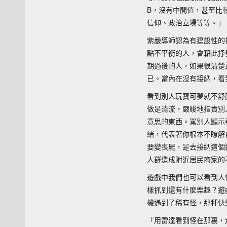
B，沒有中間值，甚至比
信仰、政治立場等等。」
紫嚴導師認為有建設性的
點不平衡的人，會藉此抒
期過後的人，如果很清楚
已。當內在沒有接納，看
看到別人玩寶可夢就不舒
做是清流，嚴峻地指責別
意思的東西。駡別人顯示
緒，代表著你根本不瞭解
要變喪屍，是去接納這個
人群造成附近居民商家的
遊戲中我們也可以看到人
樣抓到還有什麼樂趣？遊
機遇到了稀有怪，那種快
「用雷達看到怪在那裏，