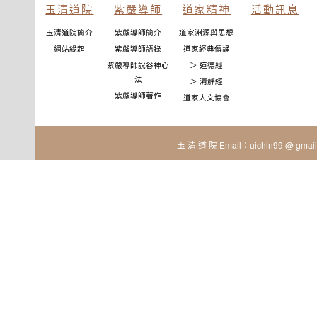
玉清道院
紫嚴導師
道家精神
活動訊息
玉清道院簡介
紫嚴導師簡介
道家淵源與思想
網站緣起
紫嚴導師語錄
道家經典傳誦
紫嚴導師說谷神心
＞ 道德經
法
＞ 清靜經
紫嚴導師著作
道家人文協會
玉 清 道 院 Email：uichin99 @ gmail