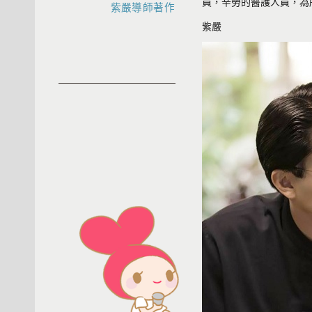
員，辛勞的醫護人員，為
紫嚴導師著作
紫嚴