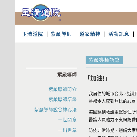
玉清道院
紫嚴導師
道家精神
活動訊息
紫嚴導師語錄
紫嚴導師
「加油!」
紫嚴導師簡介
我居住的城市台北，近期
紫嚴導師語錄
聲都令人感到無比的心疼
紫嚴導師說谷神心法
每回聽到救護車聲從住所
醫護人員體力不支紛紛昏
－世間章
－出世章
防疫非常時期，懇請大家