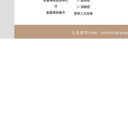
紫嚴導師說谷神心
＞ 道德經
法
＞ 清靜經
紫嚴導師著作
道家人文協會
玉 清 道 院 Email：uichin99 @ gmail