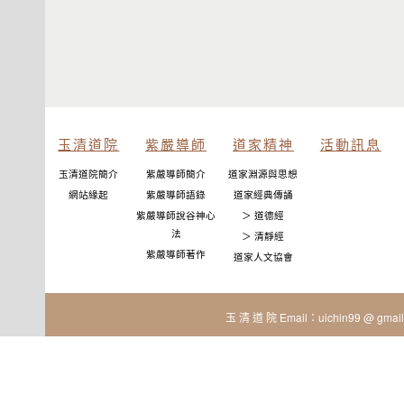
玉清道院
紫嚴導師
道家精神
活動訊息
玉清道院簡介
紫嚴導師簡介
道家淵源與思想
網站緣起
紫嚴導師語錄
道家經典傳誦
紫嚴導師說谷神心
＞ 道德經
法
＞ 清靜經
紫嚴導師著作
道家人文協會
玉 清 道 院 Email：uichin99 @ gmail