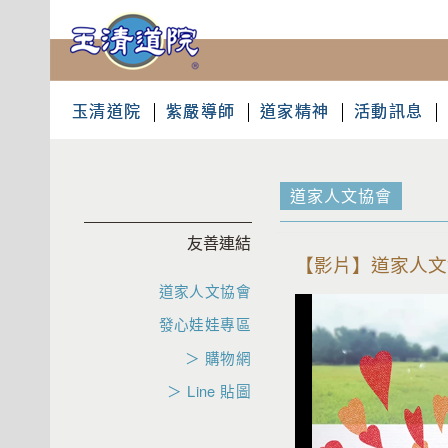
玉清道院
紫嚴導師
道家精神
活動訊息
道家人文協會
友善連結
【影片】道家人文
道家人文協會
發心娃娃專區
＞ 購物網
＞ Line 貼圖