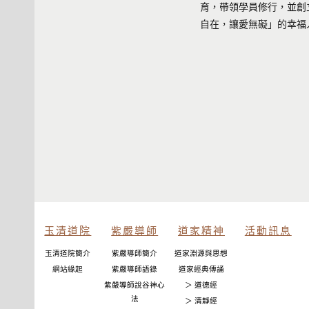
育，帶領學員修行，並創
自在，讓愛無礙」的幸福
玉清道院
紫嚴導師
道家精神
活動訊息
玉清道院簡介
紫嚴導師簡介
道家淵源與思想
網站緣起
紫嚴導師語錄
道家經典傳誦
紫嚴導師說谷神心
＞ 道德經
法
＞ 清靜經