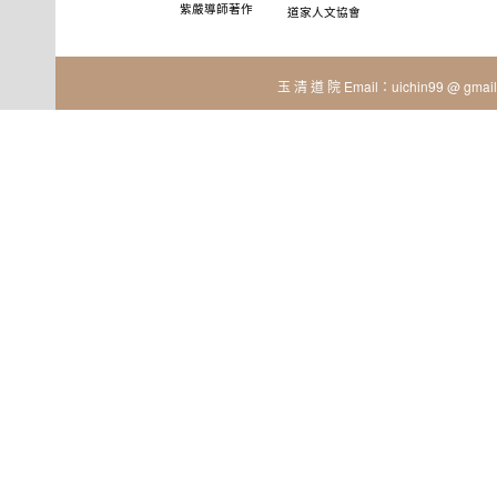
紫嚴導師著作
道家人文協會
玉 清 道 院 Email：uichin99 @ gmail