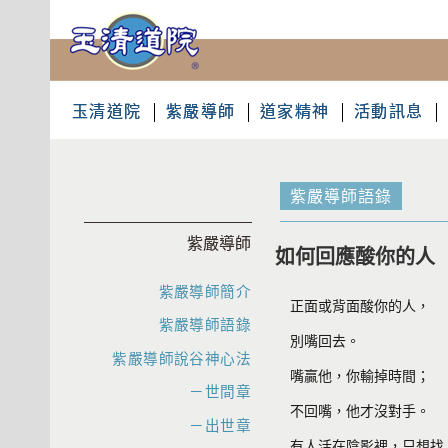
玉清道院
紫嚴導師
道家精神
活動訊息
紫嚴導師語錄
紫嚴導師
如何回應酸你的人
紫嚴導師簡介
正面或背面酸你的人，
紫嚴導師語錄
別嘴回去。
紫嚴導師說谷神心法
嘴贏他，你輸掉時間；
－世間章
不回嘴，他才沒對手。
－出世章
有人活在陰影裡，只想找