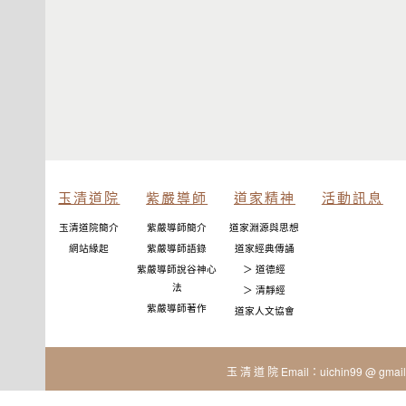
玉清道院
紫嚴導師
道家精神
活動訊息
玉清道院簡介
紫嚴導師簡介
道家淵源與思想
網站緣起
紫嚴導師語錄
道家經典傳誦
紫嚴導師說谷神心
＞ 道德經
法
＞ 清靜經
紫嚴導師著作
道家人文協會
玉 清 道 院 Email：uichin99 @ gmail