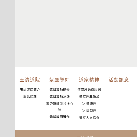
玉清道院
紫嚴導師
道家精神
活動訊息
玉清道院簡介
紫嚴導師簡介
道家淵源與思想
網站緣起
紫嚴導師語錄
道家經典傳誦
紫嚴導師說谷神心
＞ 道德經
法
＞ 清靜經
紫嚴導師著作
道家人文協會