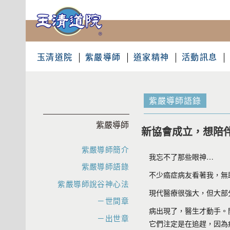
玉清道院
紫嚴導師
道家精神
活動訊息
紫嚴導師語錄
紫嚴導師
新協會成立，想陪
紫嚴導師簡介
我忘不了那些眼神…
紫嚴導師語錄
不少癌症病友看著我，無
紫嚴導師說谷神心法
現代醫療很強大，但大部
－世間章
病出現了，醫生才動手。
－出世章
它們注定是在追趕，因為